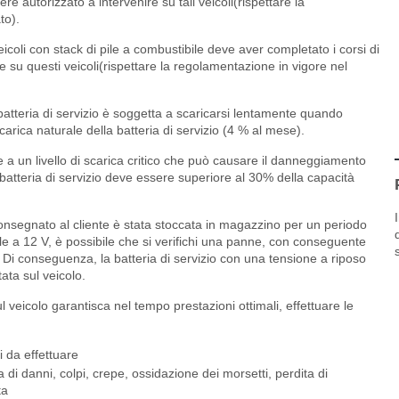
ere autorizzato a intervenire su tali veicoli(rispettare la
to).
icoli con stack di pile a combustibile deve aver completato i corsi di
 su questi veicoli(rispettare la regolamentazione in vigore nel
tteria di servizio è soggetta a scaricarsi lentamente quando
rica naturale della batteria di servizio (4 % al mese).
 a un livello di scarica critico che può causare il danneggiamento
la batteria di servizio deve essere superiore al 30% della capacità
consegnato al cliente è stata stoccata in magazzino per un periodo
le a 12 V, è possibile che si verifichi una panne, con conseguente
. Di conseguenza, la batteria di servizio con una tensione a riposo
ata sul veicolo.
l veicolo garantisca nel tempo prestazioni ottimali, effettuare le
i da effettuare
 di danni, colpi, crepe, ossidazione dei morsetti, perdita di
ta