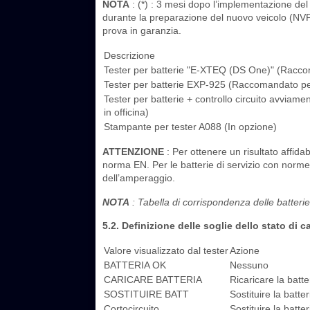
NOTA
: (*) : 3 mesi dopo l’implementazione del 
durante la preparazione del nuovo veicolo (NVP
prova in garanzia.
Descrizione
Tester per batterie "E-XTEQ (DS One)" (Raccom
Tester per batterie EXP-925 (Raccomandato per
Tester per batterie + controllo circuito avvi
in officina)
Stampante per tester A088 (In opzione)
ATTENZIONE
: Per ottenere un risultato affidab
norma EN. Per le batterie di servizio con norme JI
dell’amperaggio.
NOTA
: Tabella di corrispondenza delle batterie
5.2. Definizione delle soglie dello stato di ca
Valore visualizzato dal tester
Azione
BATTERIA OK
Nessuno
CARICARE BATTERIA
Ricaricare la batte
SOSTITUIRE BATT
Sostituire la batte
Cortocircuito
Sostituire la batte