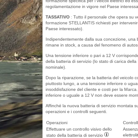
formazione specifica per i veicoli elettrici ed ess
regolamentazione in vigore nel Paese interessa
TASSATIVO
: Tutto il personale che opera su ve
formazione STELLANTIS richiesti per intervenire
Paese interessato).
Indipendentemente dalla sua concezione, una ba
rimane in stock, a causa del fenomeno di autosca
Una tensione inferiore o pari a 12 V corrisponde
della batteria di servizio (lo stato di carica del
nominale).
Dopo la riparazione, se la batteria del veicolo 
piuttosto lungo, a una tensione inferiore o ugua
insoddisfazione del cliente e costi per la Marca
inferiore o uguale a 12 V non deve essere mont
Affinché la nuova batteria di servizio montata su
operazioni e i controlli seguenti.
Operazioni
Controll
Effettuare un controllo visivo dello
Assenza
elettroli
stato della batteria di servizio