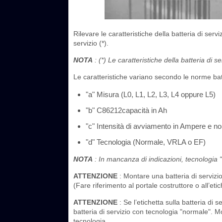
Rilevare le caratteristiche della batteria di serv
servizio (*).
NOTA
: (*) Le caratteristiche della batteria di s
Le caratteristiche variano secondo le norme bat
"a" Misura (L0, L1, L2, L3, L4 oppure L5)
"b" C86212capacità in Ah
"c" Intensità di avviamento in Ampere e n
"d" Tecnologia (Normale, VRLA o EF)
NOTA
: In mancanza di indicazioni, tecnologia 
ATTENZIONE
: Montare una batteria di servizio 
(Fare riferimento al portale costruttore o all’et
ATTENZIONE
: Se l’etichetta sulla batteria di
batteria di servizio con tecnologia "normale". M
tecnologia.