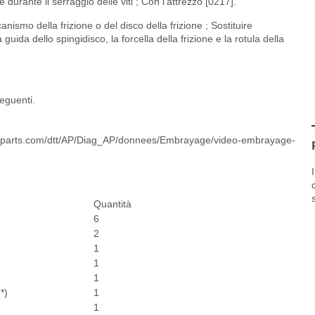
urante il serraggio delle viti ; Con l’attrezzo [0217].
nismo della frizione o del disco della frizione ; Sostituire
guida dello spingidisco, la forcella della frizione e la rotula della
seguenti.
ox-parts.com/dtt/AP/Diag_AP/donnees/Embrayage/video-embrayage-
Quantità
6
2
1
1
1
*)
1
1