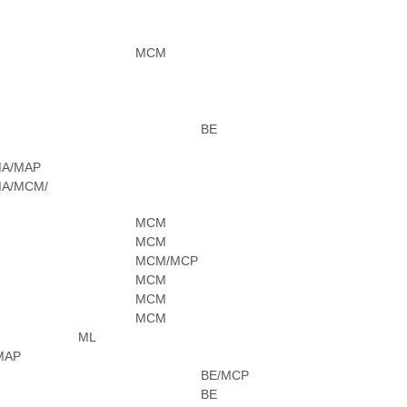
MCM
BE
MA/MAP
MA/MCM/
MCM
MCM
MCM/MCP
MCM
MCM
MCM
ML
MAP
BE/MCP
BE