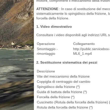
motore, comprimere il meccanismo della frizione d
ATTENZIONE
: In caso di sostituzione del mecca
sistematicamente lo spingidisco della frizione, la 
forcella della frizione.
1. Video dimostrativo
Consultare i video disponibili agli indirizzi URL 
Operazione
Collegamento
Smontaggio -
http://public.serviceb
rimontaggio
ML6_1.mp4
2. Sostituzione sistematica dei pezzi
Descrizione
Vite del meccanismo della frizione
Coppiglia di centraggio del cambio
Spingidisco della frizione (*)
Guida di battuta della frizione (*)
Forcella della frizione (*)
Cuscinetto (Rotula della forcella della frizione) (
Rotula della forcella della frizione (*)