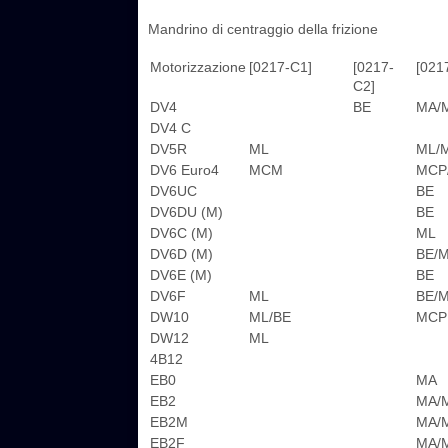
Mandrino di centraggio della frizione
Motorizzazione
[0217-C1]
[0217-
[021
C2]
DV4
BE
MA/
DV4 C
DV5R
ML
ML/
DV6 Euro4
MCM
MCP
DV6UC
BE
DV6DU (M)
BE
DV6C (M)
ML
DV6D (M)
BE/
DV6E (M)
BE
DV6F
ML
BE/
DW10
ML/BE
MCP
DW12
ML
4B12
EB0
MA
EB2
MA/
EB2M
MA/
EB2F
MA/