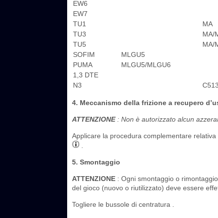
EW6
EW7
TU1
MA
TU3
MA/
TU5
MA/
SOFIM
MLGU5
PUMA
MLGU5/MLGU6
1,3 DTE
N3
C51
4. Meccanismo della frizione a recupero d’u
ATTENZIONE
: Non è autorizzato alcun azzeram
Applicare la procedura complementare relativa 
.
5. Smontaggio
ATTENZIONE
: Ogni smontaggio o rimontaggio
del gioco (nuovo o riutilizzato) deve essere eff
Togliere le bussole di centratura .