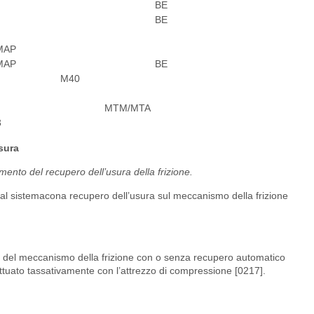
BE
BE
MAP
MAP
BE
M40
MTM/MTA
3
sura
ento del recupero dell’usura della frizione.
al sistemacona recupero dell’usura sul meccanismo della frizione
 del meccanismo della frizione con o senza recupero automatico
ettuato tassativamente con l’attrezzo di compressione [0217].