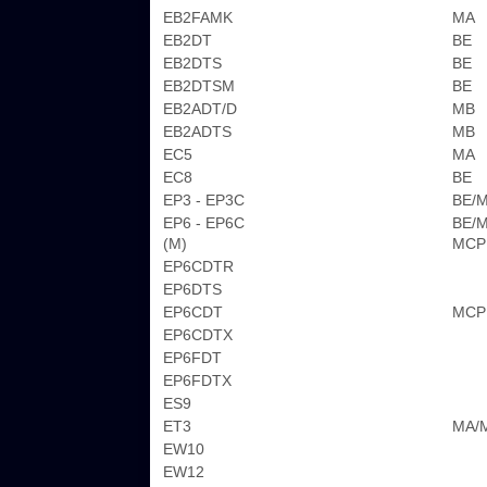
EB2FAMK
MA
EB2DT
BE
EB2DTS
BE
EB2DTSM
BE
EB2ADT/D
MB
EB2ADTS
MB
EC5
MA
EC8
BE
EP3 - EP3C
BE/
EP6 - EP6C
BE/
(M)
MCP
EP6CDTR
EP6DTS
EP6CDT
MCP
EP6CDTX
EP6FDT
EP6FDTX
ES9
ET3
MA/
EW10
EW12