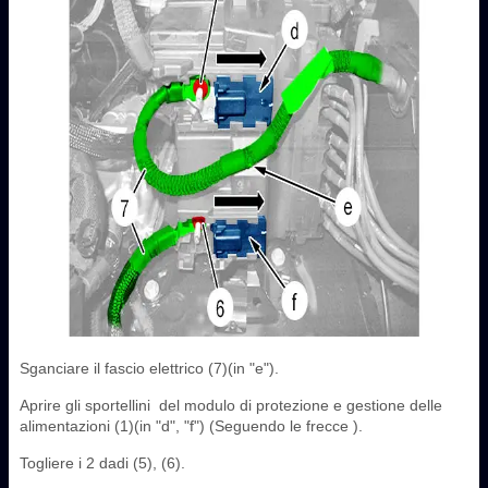
Sganciare il fascio elettrico (7)(in "e").
Aprire gli sportellini ‎ del modulo di protezione e gestione delle
alimentazioni ‎(1)(in "d", "f") (Seguendo le frecce ).
Togliere i 2 dadi (5), (6).