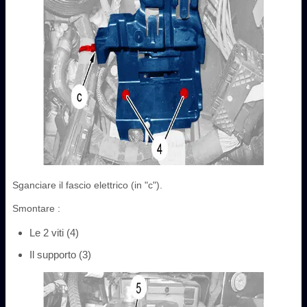
Sganciare il fascio elettrico (in "c").
Smontare :
Le 2 viti (4)
Il supporto (3)