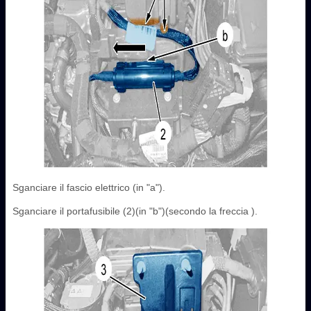
Sganciare il fascio elettrico (in "a").
Sganciare il portafusibile ‎(2)(in "b")(secondo la freccia ).