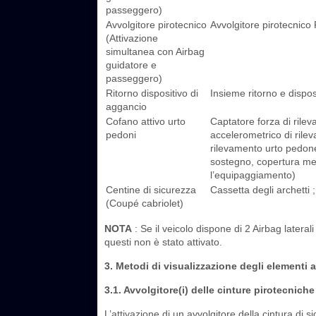
passeggero)
Avvolgitore pirotecnico
Avvolgitore pirotecnico 
(Attivazione
simultanea con Airbag
guidatore e
passeggero)
Ritorno dispositivo di
Insieme ritorno e dispos
aggancio
Cofano attivo urto
Captatore forza di rile
pedoni
accelerometrico di rile
rilevamento urto pedon
sostegno, copertura m
l’equipaggiamento)
Centine di sicurezza
Cassetta degli archetti 
(Coupé cabriolet)
NOTA
: Se il veicolo dispone di 2 Airbag lateral
questi non è stato attivato.
3. Metodi di visualizzazione degli elementi at
3.1. Avvolgitore(i) delle cinture pirotecniche
L’attivazione di un avvolgitore della cintura di 