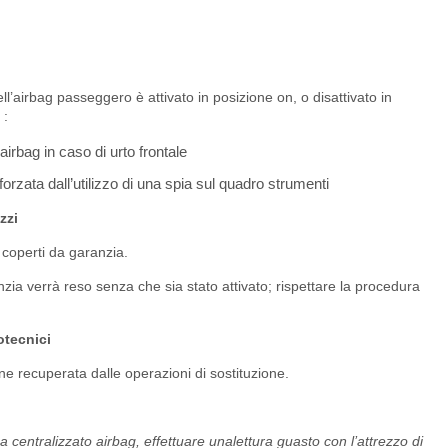
l’airbag passeggero è attivato in posizione on, o disattivato in
 :
airbag in caso di urto frontale
orzata dall’utilizzo di una spia sul quadro strumenti
zzi
n coperti da garanzia.
zia verrà reso senza che sia stato attivato; rispettare la procedura
otecnici
ne recuperata dalle operazioni di sostituzione.
 centralizzato airbag, effettuare unalettura guasto con l’attrezzo di