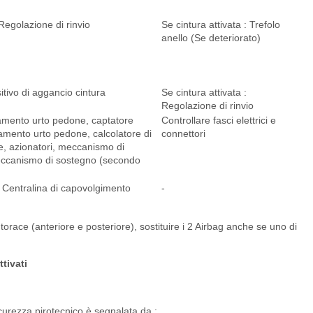
Regolazione di rinvio
Se cintura attivata : Trefolo
anello (Se deteriorato)
itivo di aggancio cintura
Se cintura attivata :
Regolazione di rinvio
vamento urto pedone, captatore
Controllare fasci elettrici e
vamento urto pedone, calcolatore di
connettori
e, azionatori, meccanismo di
eccanismo di sostegno (secondo
; Centralina di capovolgimento
-
i torace (anteriore e posteriore), sostituire i 2 Airbag anche se uno di
tivati
sicurezza pirotecnico è segnalata da :