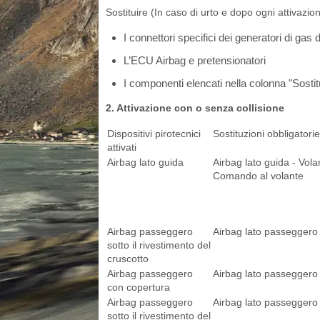
Sostituire (In caso di urto e dopo ogni attivazion
I connettori specifici dei generatori di gas
L’ECU Airbag e pretensionatori
I componenti elencati nella colonna "Sosti
2. Attivazione con o senza collisione
Dispositivi pirotecnici
Sostituzioni obbligatorie
attivati
Airbag lato guida
Airbag lato guida - Vola
Comando al volante
Airbag passeggero
Airbag lato passeggero 
sotto il rivestimento del
cruscotto
Airbag passeggero
Airbag lato passeggero
con copertura
Airbag passeggero
Airbag lato passeggero 
sotto il rivestimento del