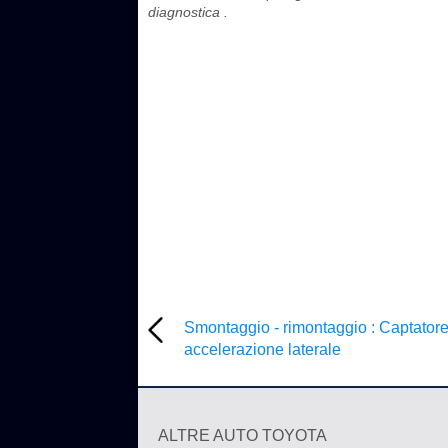
diagnostica .
Smontaggio - rimontaggio : Captatore
accelerazione laterale
ALTRE AUTO TOYOTA