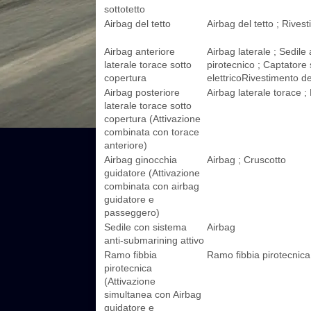
sottotetto
Airbag del tetto
Airbag del tetto ; Rivest
Airbag anteriore
Airbag laterale ; Sedile 
laterale torace sotto
pirotecnico ; Captatore
copertura
elettricoRivestimento de
Airbag posteriore
Airbag laterale torace ;
laterale torace sotto
copertura (Attivazione
combinata con torace
anteriore)
Airbag ginocchia
Airbag ; Cruscotto
guidatore (Attivazione
combinata con airbag
guidatore e
passeggero)
Sedile con sistema
Airbag
anti-submarining attivo
Ramo fibbia
Ramo fibbia pirotecnica
pirotecnica
(Attivazione
simultanea con Airbag
guidatore e