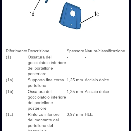
Riferimento
Descrizione
Spessore
Natura/classificazione
(1)
Ossatura del
-
-
gocciolatoio inferiore
del portellone
posteriore
(1a)
Supporto fine corsa
1,25 mm
Acciaio dolce
portellone
(1b)
Ossatura del
1,25 mm
Acciaio dolce
gocciolatoio inferiore
del portellone
posteriore
(1c)
Rinforzo inferiore
0,97 mm
HLE
del montante del
portellone del
bagagliaio