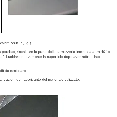
lfitture(in "f", "g").
a persiste, riscaldare la parte della carrozzeria interessata tra 40° e
te". Lucidare nuovamente la superficie dopo aver raffreddato
tti da essiccare.
ndazioni del fabbricante del materiale utilizzato.