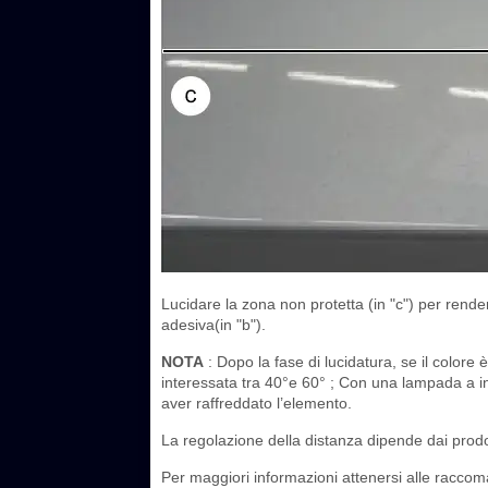
Lucidare la zona non protetta (in "c") per render
adesiva(in "b").
NOTA
: Dopo la fase di lucidatura, se il colore
interessata tra 40°e 60° ; Con una lampada a i
aver raffreddato l’elemento.
La regolazione della distanza dipende dai prodo
Per maggiori informazioni attenersi alle raccoma