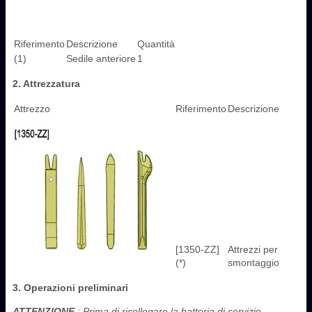
Riferimento
Descrizione
Quantità
(1)
Sedile anteriore
1
2. Attrezzatura
Attrezzo
Riferimento
Descrizione
[1350-ZZ]
Attrezzi per
(*)
smontaggio
3. Operazioni preliminari
ATTENZIONE
: Prima di ricollegare la batteria di servizio