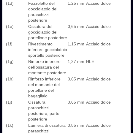
(1d)
Fazzoletto del
1,25 mm
Acciaio dolce
gocciolatoio del
paraschizzi
posteriore
(1e)
Ossatura del
0,65 mm
Acciaio dolce
gocciolatoio del
portellone posteriore
(1f)
Rivestimento
1,15 mm
Acciaio dolce
inferiore gocciolatoio
sportello posteriore
(1g)
Rinforzo inferiore
1,27 mm
HLE
dell’ossatura del
montante posteriore
(1h)
Rinforzo inferiore
0,65 mm
Acciaio dolce
del montante del
portellone del
bagagliaio
(1j)
Ossatura
0,65 mm
Acciaio dolce
paraschizzi
posteriore, parte
posteriore
(1k)
Lamiera di ossatura
0,85 mm
Acciaio dolce
paraschizzi