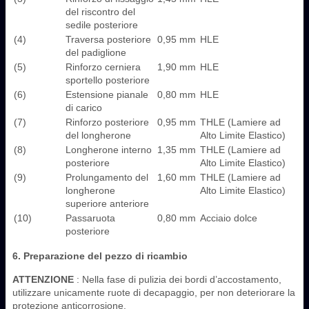
del riscontro del
sedile posteriore
(4)
Traversa posteriore
0,95 mm
HLE
del padiglione
(5)
Rinforzo cerniera
1,90 mm
HLE
sportello posteriore
(6)
Estensione pianale
0,80 mm
HLE
di carico
(7)
Rinforzo posteriore
0,95 mm
THLE (Lamiere ad
del longherone
Alto Limite Elastico)
(8)
Longherone interno
1,35 mm
THLE (Lamiere ad
posteriore
Alto Limite Elastico)
(9)
Prolungamento del
1,60 mm
THLE (Lamiere ad
longherone
Alto Limite Elastico)
superiore anteriore
(10)
Passaruota
0,80 mm
Acciaio dolce
posteriore
6. Preparazione del pezzo di ricambio
ATTENZIONE
: Nella fase di pulizia dei bordi d’accostamento,
utilizzare unicamente ruote di decapaggio, per non deteriorare la
protezione anticorrosione.