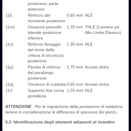
posteriore, parte
anteriore
(1l)
Rinforzo del
0,65 mm
HLE
montante posteriore
(1m)
Ossatura pannello
1,20 mm
THLE (Lamiere ad
laterale posteriore
Alto Limite Elastico)
inferiore
(1n)
Rinforzo fissaggio
1,30 mm
HLE
del rinvio della
cintura di sicurezza
posteriore
(1p)
Paratia di rinforzo
1,75 mm
Acciaio dolce
del parafango
posteriore
(1q)
Ossatura di custodia
0,65 mm
Acciaio dolce
(1r)
Supporto fine corsa
1,25 mm
HLE
portellone
ATTENZIONE
: Per la regolazione della postazione di saldatura,
tenere in considerazione la differenza di spessore del pezzo.
5.2. Identificazione degli elementi adiacenti al ricambio