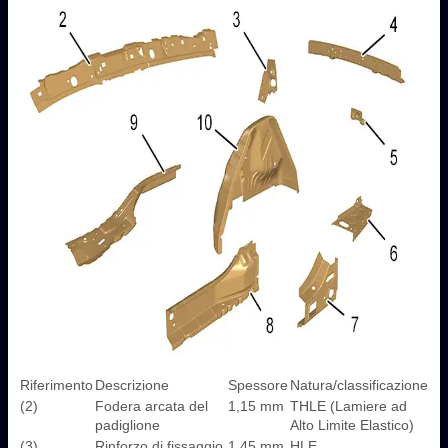
Riferimento
Descrizione
Spessore
Natura/classificazione
(2)
Fodera arcata del
1,15 mm
THLE (Lamiere ad
padiglione
Alto Limite Elastico)
(3)
Rinforzo di fissaggio
1,45 mm
HLE