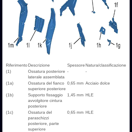
Riferimento
Descrizione
Spessore
Natura/classificazione
(1)
Ossatura posteriore
-
-
laterale assemblata
(1a)
Ossatura del fianco
0,65 mm
Acciaio dolce
superiore posteriore
(1b)
Supporto fissaggio
1,45 mm
HLE
avvolgitore cintura
posteriore
(1c)
Ossatura del
0,65 mm
HLE
paraschizzi
posteriore, parte
superiore