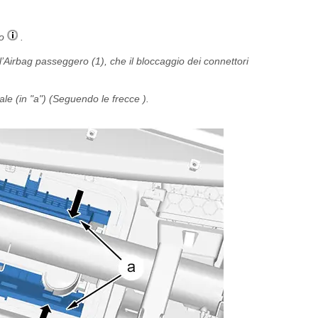
io
.
l’Airbag passeggero (1), che il bloccaggio dei connettori
e (in "a") (Seguendo le frecce ).