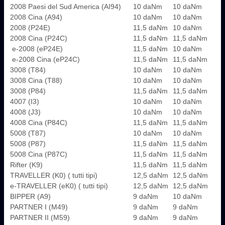
2008 Paesi del Sud America (AI94)
10 daNm
10 daNm
2008 Cina (A94)
10 daNm
10 daNm
2008 (P24E)
11,5 daNm
10 daNm
2008 Cina (P24C)
11,5 daNm
11,5 daNm
‎ e-2008 ‎(eP24E)
11,5 daNm
10 daNm
‎ e-2008 Cina ‎(eP24C)
11,5 daNm
11,5 daNm
3008 (T84)
10 daNm
10 daNm
3008 Cina (T88)
10 daNm
10 daNm
3008 (P84)
11,5 daNm
11,5 daNm
4007 (I3)
10 daNm
10 daNm
4008 (J3)
10 daNm
10 daNm
4008 Cina (P84C)
11,5 daNm
11,5 daNm
5008 (T87)
10 daNm
10 daNm
5008 (P87)
11,5 daNm
11,5 daNm
5008 Cina (P87C)
11,5 daNm
11,5 daNm
Rifter (K9)
11,5 daNm
11,5 daNm
TRAVELLER (K0) ( tutti tipi)
12,5 daNm
12,5 daNm
e-TRAVELLER (eK0) ( tutti tipi)
12,5 daNm
12,5 daNm
BIPPER (A9)
9 daNm
10 daNm
PARTNER I (M49)
9 daNm
9 daNm
PARTNER II (M59)
9 daNm
9 daNm