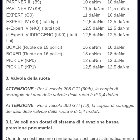
PARTNER III (B9)
10 daNm
10 daNm
PARTNER IV (K9)
11,5 daNm
11,5 daNm
EXPERT (G9)
11 daNm
10 daNm
EXPERT IV (K0) ( tutti tipi)
12,5 daNm
12,5 daNm
e-Expert IV (eK0) ( tutti tipi)
12,5 daNm
12,5 daNm
e-Expert IV IDROGENO (hK0) ( tutti
12,5 daNm
12,5 daNm
tipi)
BOXER (Ruote da 15 pollici)
16 daNm
16 daNm
BOXER (Ruote da 16 pollici)
18 daNm
18 daNm
PICK UP (KP0)
12 daNm
12 daNm
PICK UP (KP1)
12,5 daNm
12,5 daNm
3. Valvola della ruota
ATTENZIONE
: Per il veicolo 208 GTI (30th), la coppia di
serraggio dei dadi delle valvole della ruota è di 0,4 daNm..
ATTENZIONE
: Per il veicolo 308 GTI (T9), la coppia di serraggio
dei dadi delle valvole della ruota è di 0,4 m.daN.
3.1. Veicoli non dotati di sistema di rilevazione bassa
pressione pneumatici
Quando si sostituiscono i pneumatici, sostituire sistematicamente