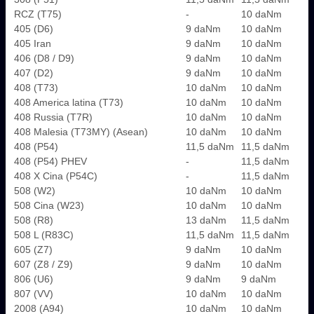
RCZ (T75)
-
10 daNm
405 (D6)
9 daNm
10 daNm
405 Iran
9 daNm
10 daNm
406 (D8 / D9)
9 daNm
10 daNm
407 (D2)
9 daNm
10 daNm
408 (T73)
10 daNm
10 daNm
408 America latina (T73)
10 daNm
10 daNm
408 Russia (T7R)
10 daNm
10 daNm
408 Malesia (T73MY) (Asean)
10 daNm
10 daNm
408 (P54)
11,5 daNm
11,5 daNm
408 (P54) PHEV
-
11,5 daNm
408 X Cina (P54C)
-
11,5 daNm
508 (W2)
10 daNm
10 daNm
508 Cina (W23)
10 daNm
10 daNm
508 (R8)
13 daNm
11,5 daNm
508 L (R83C)
11,5 daNm
11,5 daNm
605 (Z7)
9 daNm
10 daNm
607 (Z8 / Z9)
9 daNm
10 daNm
806 (U6)
9 daNm
9 daNm
807 (VV)
10 daNm
10 daNm
2008 (A94)
10 daNm
10 daNm