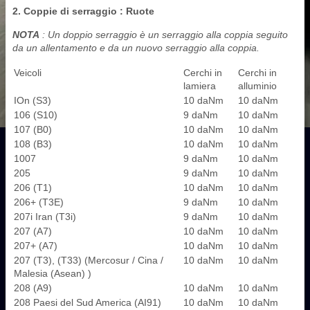
2. Coppie di serraggio : Ruote
NOTA
: Un doppio serraggio è un serraggio alla coppia seguito
da un allentamento e da un nuovo serraggio alla coppia.
Veicoli
Cerchi in
Cerchi in
lamiera
alluminio
IOn (S3)
10 daNm
10 daNm
106 (S10)
9 daNm
10 daNm
107 (B0)
10 daNm
10 daNm
108 (B3)
10 daNm
10 daNm
1007
9 daNm
10 daNm
205
9 daNm
10 daNm
206 (T1)
10 daNm
10 daNm
206+ (T3E)
9 daNm
10 daNm
207i Iran (T3i)
9 daNm
10 daNm
207 (A7)
10 daNm
10 daNm
207+ (A7)
10 daNm
10 daNm
207 (T3), (T33) (Mercosur / Cina /
10 daNm
10 daNm
Malesia (Asean) )
208 (A9)
10 daNm
10 daNm
208 Paesi del Sud America (AI91)
10 daNm
10 daNm